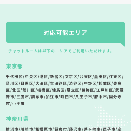
対応可能エリア
チャットルームは以下のエリアでご利用いただけます。
東京都
千代田区/中央区/港区/新宿区/文京区/台東区/墨田区/江東区/
品川区/目黒区/大田区/世田谷区/渋谷区/中野区/杉並区/豊島
区/北区/荒川区/板橋区/練馬区/足立区/葛飾区/江戸川区/武蔵
野市/三鷹市/調布市/狛江市/町田市/八王子市/府中市/国分寺
市/小平市
神奈川県
横浜市/川崎市/相模原市/鎌倉市/藤沢市/茅ヶ崎市/逗子市/座