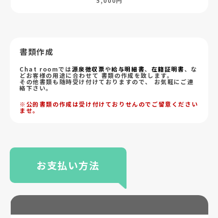
5,000円
書類作成
Chat roomでは
源泉徴収票
や
給与明細書
、
在籍証明書
、な
どお客様の用途に合わせて 書類の作成を致します。
その他書類も随時受け付けておりますので、 お気軽にご連
絡下さい。
※公的書類の作成は受け付けておりせんのでご留意ください
ませ。
お支払い方法