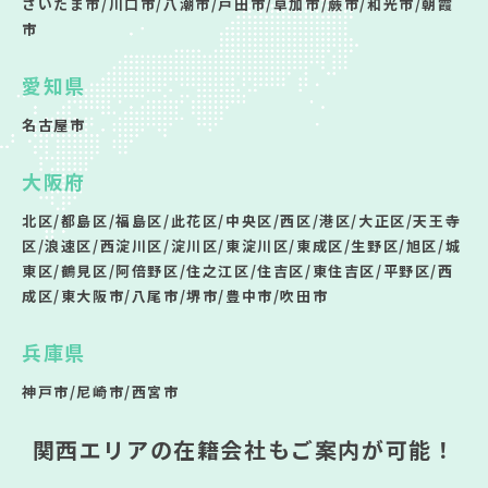
さいたま市/川口市/八潮市/戸田市/草加市/蕨市/和光市/朝霞
市
愛知県
名古屋市
大阪府
北区/都島区/福島区/此花区/中央区/西区/港区/大正区/天王寺
区/浪速区/西淀川区/淀川区/東淀川区/東成区/生野区/旭区/城
東区/鶴見区/阿倍野区/住之江区/住吉区/東住吉区/平野区/西
成区/東大阪市/八尾市/堺市/豊中市/吹田市
兵庫県
神戸市/尼崎市/西宮市
関西エリアの在籍会社もご案内が可能！